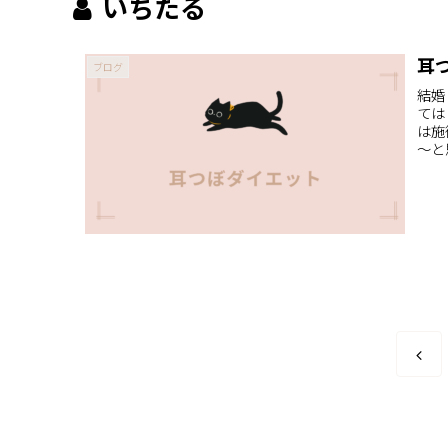
いちたる
耳
ブログ
結婚
ては
は施
～と
前
へ